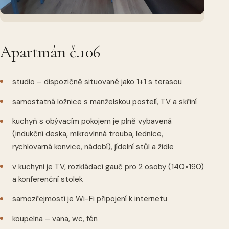
Apartmán č.106
studio – dispozičně situované jako 1+1 s terasou
samostatná ložnice s manželskou postelí, TV a skříní
kuchyň s obývacím pokojem je plně vybavená
(indukční deska, mikrovlnná trouba, lednice,
rychlovarná konvice, nádobí), jídelní stůl a židle
v kuchyni je TV, rozkládací gauč pro 2 osoby (140×190)
a konferenční stolek
samozřejmostí je Wi-Fi připojení k internetu
koupelna – vana, wc, fén