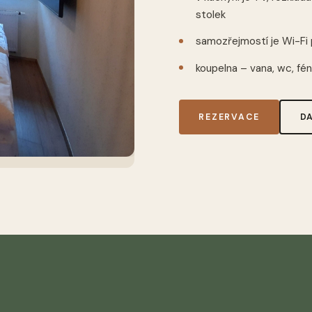
stolek
samozřejmostí je Wi-Fi p
koupelna – vana, wc, fé
REZERVACE
D