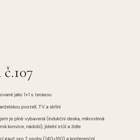
 č.107
ované jako 1+1 s terasou
nželskou postelí, TV a skříní
em je plně vybavená (indukční deska, mikrovlnná
ná konvice, nádobí), jídelní stůl a židle
ací gauč pro 2 osoby (140×190) a konferenční