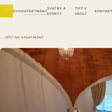
SVATBY A
TIPY V
ÚVOD
APARTMÁNY
KONTAK
EVENTY
OKOLÍ
← ZPĚT NA APARTMÁNY