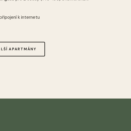
řipojení k internetu
n
ALŠÍ APARTMÁNY