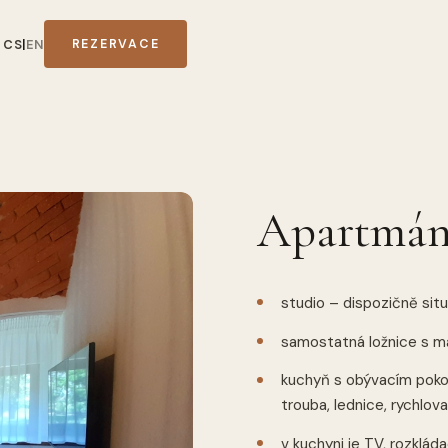
T
CS
|
EN
REZERVACE
Apartmán
studio – dispozičně situ
samostatná ložnice s ma
kuchyň s obývacím pokoj
trouba, lednice, rychlovar
v kuchyni je TV, rozklád